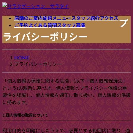
コ
ナ
ン
ビ
店舗のご案内
施術メニュー
スタッフ紹介
アクセス
テ
ゲ
プ
ご予約
よくある質問
スタッフ募集
ン
ー
ライバシーポリシー
ツ
シ
へ
ョ
ス
ン
キ
に
HOME
ッ
移
プライバシーポリシー
プ
動
「個人情報の保護に関する法律」(以下「個人情報保護法」
という)の趣旨に基づき、個人情報とプライバシー保護の重
要性を認識し、個人情報を適正に取り扱い、個人情報の保護
に努めます。
1.個人情報の取得について
利用目的を明確にしたうえで、必要とする範囲内に限り、適